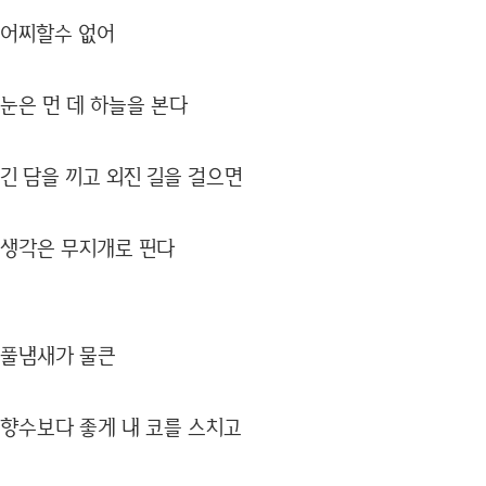
어찌할수 없어
눈은 먼 데 하늘을 본다
긴 담을 끼고 외진 길을 걸으면
생각은 무지개로 핀다
풀냄새가 물큰
향수보다 좋게 내 코를 스치고