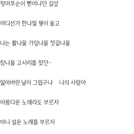
청머루순이 뻗어나던 길섶
어디선가 한나절 꿩이 울고
나는 활나물 가잎나물 젓갈나물
참나물 고사리를 찾던-
잃어버린 날이 그립구나 나의 사람아
아름다운 노래라도 부르자
아니 설운 노래를 부르자