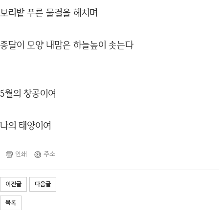
보리밭 푸른 물결을 헤치며
종달이 모양 내맘은 하늘높이 솟는다
5월의 창공이여
나의 태양이여
인쇄
주소
이전글
다음글
목록