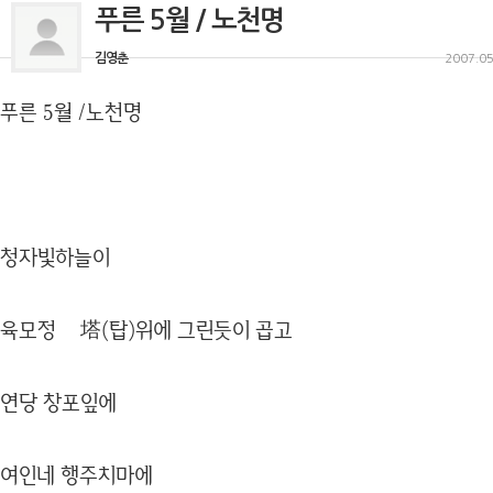
푸른 5월 / 노천명
김영춘
2007.05
푸른 5월 /노천명
청자빛하늘이
육모정 塔(탑)위에 그린듯이 곱고
연당 창포잎에
여인네 행주치마에