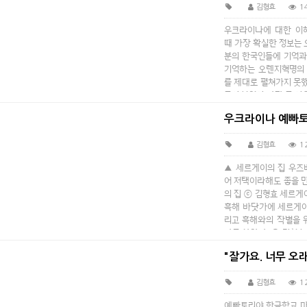
김형효
1
우크라이나에 대한 이
때 가장 확실한 정보는
분의 한국인들에 기억과
기억하는 오렌지혁명의 
를 제대로 펼쳐가지 못
들의 분열이 가장 큰 이
국가가 가질 국가적…
우크라이나 예빠토
김형효
1
▲ 세르게이의 집 우즈
어 저택이라해도 좋을 
의 집 ⓒ 김형효 세르게
흑해 바닷가에 세르게이
리고 흑해와의 작별을 
다를 찾았다. ⓒ 김형효
활동을 마감했…
"잘가요. 너무 오래
김형효
1
예빠토리야 한글학교 마