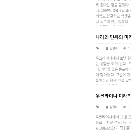
록 좋다는 말을 들었다.
다. 2009년 3월 4일
리학교 한글학교 학생을
나 동부에 있는 학교다
수호믈린스키 대학교로 
인 상태라 …
나라와 민족의 미
김형효
1
우크라이나에서 보낸 설
는 경험을 하게 된다.
다. 기억을 잃은 동포
이 찾아왔다. 그들이 
들어주고 함께 연을 날
을 타고 온 것일까? 그
리야 학생들…
우크라이나 미래와
김형효
1
우크라이나에서 보낸 뜻 
문화국 방문 전남대와 
A DREAM)3기 단