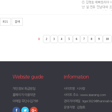
ⓒ 김형효 예빠토리야 시문
난 설 연휴 전남대와 조
크라이나 수도 키예프에
예빠…
RSS
검색
1
2
3
4
5
6
7
8
9
10
Website guide
Information
개인정보 취급방침
사이트명 : 시사랑
홈페이지 이용약관
사이트 주소 : www.sisarang.com
이메일 무단수집거부
관리자이메일 : tiger3029@hanmail.n
운영자명 : 김형효