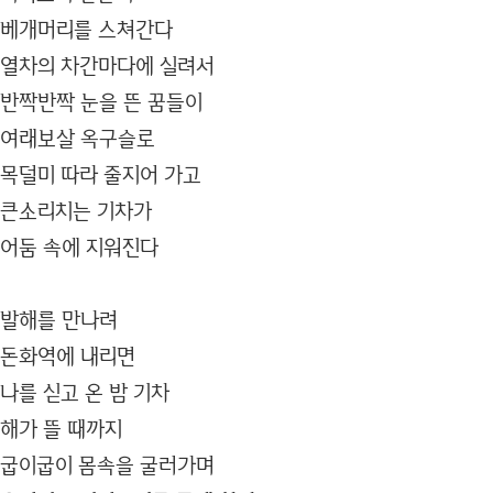
베개머리를 스쳐간다
열차의 차간마다에 실려서
반짝반짝 눈을 뜬 꿈들이
여래보살 옥구슬로
목덜미 따라 줄지어 가고
큰소리치는 기차가
어둠 속에 지워진다
발해를 만나려
돈화역에 내리면
나를 싣고 온 밤 기차
해가 뜰 때까지
굽이굽이 몸속을 굴러가며