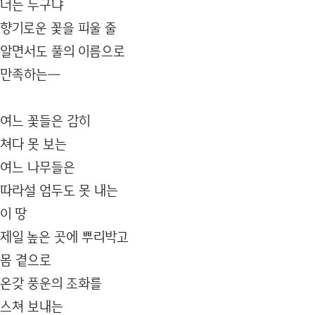
너는 누구냐
향기로운 꽃을 피울 줄
알면서도 풀의 이름으로
만족하는―
여느 꽃들은 감히
쳐다 못 보는
여느 나무들은
따라설 엄두도 못 내는
이 땅
제일 높은 곳에 뿌리박고
몸 곁으로
온갖 풍운의 조화를
스쳐 보내는