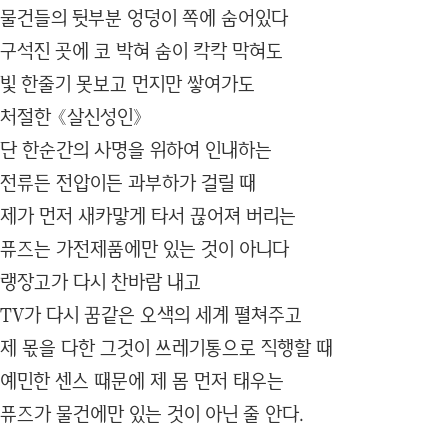
물건들의 뒷부분 엉덩이 쪽에 숨어있다
구석진 곳에 코 박혀 숨이 칵칵 막혀도
빛 한줄기 못보고 먼지만 쌓여가도
처절한 《살신성인》
단 한순간의 사명을 위하여 인내하는
전류든 전압이든 과부하가 걸릴 때
제가 먼저 새카맣게 타서 끊어져 버리는
퓨즈는 가전제품에만 있는 것이 아니다
랭장고가 다시 찬바람 내고
TV가 다시 꿈같은 오색의 세계 펼쳐주고
제 몫을 다한 그것이 쓰레기통으로 직행할 때
예민한 센스 때문에 제 몸 먼저 태우는
퓨즈가 물건에만 있는 것이 아닌 줄 안다.