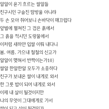
알알이 윤기 흐르는 쌀알들
친구시인 구슬진 땀방울 아니랴
두 손 모아 쥐어보니 손바닥이 매끄럽다
앞벌에 펼쳐진 그 검은 흙에서
그 흙을 적시던 도랑물에서
이처럼 새하얀 입쌀 이뤄 내다니
봄, 여름, 가으내 철철의 신고가
알알이 맺혀서 반짝이는가10)
쌀알 한알한알 모두가 소중하다
친구가 보내온 쌀이 내게로 와서
한 그릇 밥이 되어 내게로 와서
이제 내 살이 될것이지만
나의 무엇이 그대에게로 가서
쌀이 되고 살이 될것인가