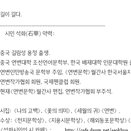
길이 길다.
________________________________________
시인 석화(石華) 약력:
중국 길림성 용정 출생.
중국 연변대학 조선언어문학부, 한국 배재대학 인문대학원 
연변인민방송국 문학부 주임, 《연변문학》월간사 한국서울지
연변작가협회 회원, 국제펜클럽 회원.
현재《연변문학》월간사 편집, 연변작가협회 부주석.
시집: 《나의 고백》, 《꽃의 의미》, 《세월의 귀》《연변》 .
수상: 《천지문학상》, 《지용시문학상》, 《해외동포문학상》
《석화시인의 시 카페》 :
http://cafe.daum.net/seokhua