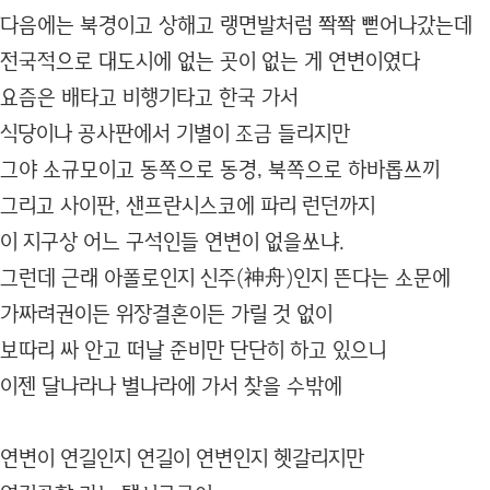
다음에는 북경이고 상해고 랭면발처럼 쫙쫙 뻗어나갔는데
전국적으로 대도시에 없는 곳이 없는 게 연변이였다
요즘은 배타고 비행기타고 한국 가서
식당이나 공사판에서 기별이 조금 들리지만
그야 소규모이고 동쪽으로 동경, 북쪽으로 하바롭쓰끼
그리고 사이판, 샌프란시스코에 파리 런던까지
이 지구상 어느 구석인들 연변이 없을쏘냐.
그런데 근래 아폴로인지 신주(神舟)인지 뜬다는 소문에
가짜려권이든 위장결혼이든 가릴 것 없이
보따리 싸 안고 떠날 준비만 단단히 하고 있으니
이젠 달나라나 별나라에 가서 찾을 수밖에
연변이 연길인지 연길이 연변인지 헷갈리지만