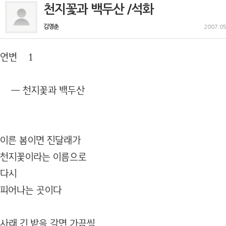
천지꽃과 백두산 /석화
김영춘
2007.05
연변 1
― 천지꽃과 백두산
이른 봄이면 진달래가
천지꽃이라는 이름으로
다시
피어나는 곳이다
사래 긴 밭을 갈면 가끔씩