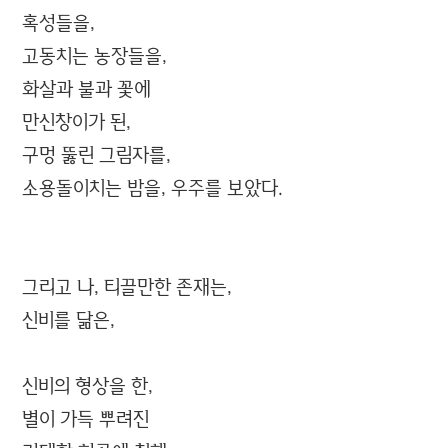
혹성들을,
고동치는 농장들을,
화살과 불과 꽃에
만신창이가 된,
구멍 뚫린 그림자를,
소용돌이치는 밤을, 우주를 보았다.
그리고 나, 티끌만한 존재는,
신비를 닮은,
신비의 형상을 한,
별이 가득 뿌려진