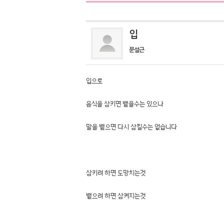
입
문설근
입으로
음식을 삼키면 뱉을수는 있으나
말을 뱉으면 다시 삼킬수는 없습니다
삼키려 하면 도망치는것
뱉으려 하면 삼켜지는것