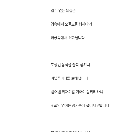
알수 없는 욕심은
입속에서 오물오물 십히다가
허공속에서 소화됩니다
포장된 음식을 꼴깍 삼키니
비닐주머니를 토해냅니다
뱉어낸 찌꺼기를 기어이 삼키려하니
후회의 언어는 공기속에 흩어지고맙니다