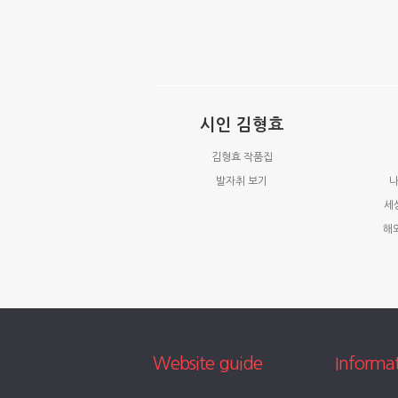
시인 김형효
김형효 작품집
발자취 보기
나
세
해
Website guide
Informa