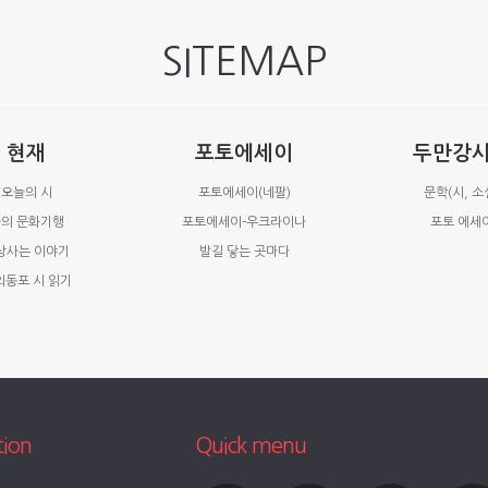
SITEMAP
현재
포토에세이
두만강
오늘의 시
포토에세이(네팔)
문학(시, 소
의 문화기행
포토에세이-우크라이나
포토 에세
상사는 이야기
발길 닿는 곳마다
외동포 시 읽기
tion
Quick menu