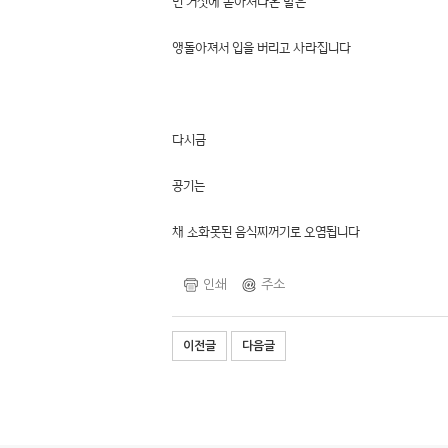
빈 거짓에 쏟아져나온 말은
앵돌아져서 입을 버리고 사라집니다
다시금
공기는
채 소화못된 음식찌꺼기로 오염됩니다
인쇄
주소
이전글
다음글