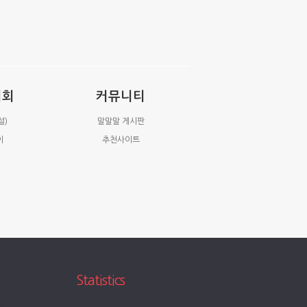
시회
커뮤니티
설)
말말말 게시판
이
추천사이트
Statistics