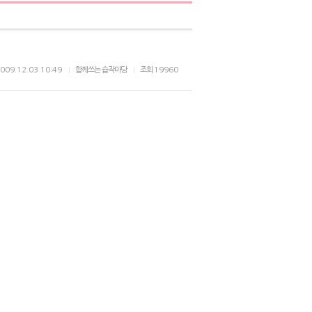
009.12.03 10:49
함께쓰는 습작마당
조회
19960