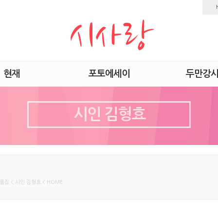
현재
포토에세이
두만강
시인 김형효
품집 < 시인 김형효 < HOME