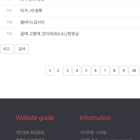
757
의자 /이정록
756
봄바다/김사인
755
꿈에 고향에 갔더라(외6수)/한영남
RSS
검색
1
2
3
4
5
6
7
8
9
10
Website guide
Information
개인정보 취급방침
사이트명 : 시사랑