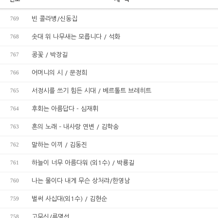
769
빈 콜라병/신동집
768
솟대 위 나무새는 모릅니다 / 석화
767
콩꽃 / 박장길
766
어머니의 시 / 문정희
765
서정시를 쓰기 힘든 시대 / 베르톨트 브레히트
764
후회는 아름답다 - 심재휘
763
혼의 노래 – 내사랑 연변 / 김학송
762
말하는 이끼 / 김동진
761
하늘이 너무 아름다워 (외1수) / 박룡길
760
나는 물이다 내게 무슨 상처랴/한영남
759
벌써 사십대(외1수) / 김현순
758
고무신/류명선