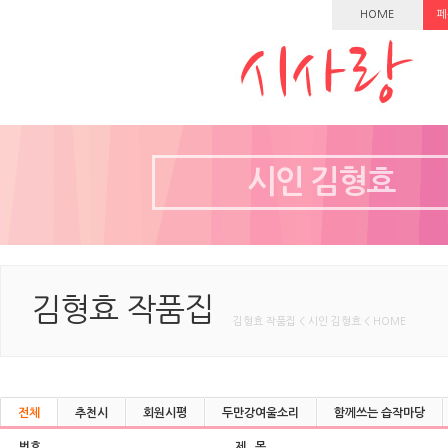
HOME
페
시인 김형효
김형효 작품집
김형효 작품집 < 시인 김형효 < HOME
전체
추천시
회원시평
두만강여울소리
함께쓰는 습작마당
번호
제 목