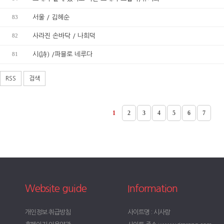
83
서울 / 김혜순
82
사라진 손바닥 / 나희덕
81
시(詩) /파블로 네루다
RSS
검색
1
2
3
4
5
6
7
Website guide
Information
개인정보 취급방침
사이트명 : 시사랑