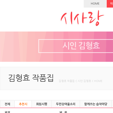
HOME
페
시인 김형효
김형효 작품집
김형효 작품집 < 시인 김형효 < HOME
전체
추천시
회원시평
두만강여울소리
함께쓰는 습작마당
번호
제 목