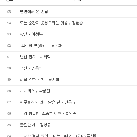
95
연변에서 온 손님
94
모든 순간이 꽃봉오리인 것을 / 정현종
93
앞날 / 이성복
92
「모란의 연(緣)」 -- 류시화
91
낯선 편지 - 나희덕
90
먼산 / 김용택
89
삶을 위한 지침 - 류시화
88
시내뻐스 / 박룡길
87
아무렇지도 않게 맑은 날 / 진동규
86
나의 침울한, 소중한 이여 - 황인숙
85
불길한 새 - 김성규
84
그대가 곁에 있어도 나는 그대가 그립다/류시화