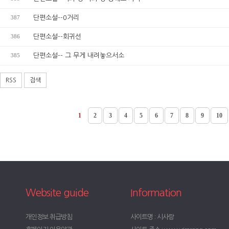
387
단편소설--0거리
386
단편소설--회귀선
385
단편소설-- 그 무게 내려놓으서소
RSS
검색
1
2
3
4
5
6
7
8
9
10
Website guide
Information
개인정보 취급방침
사이트명 : 시사랑