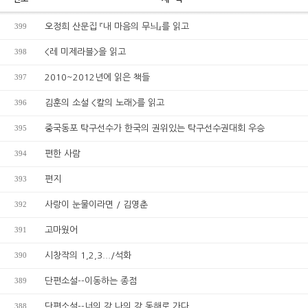
399
오정희 산문집 『내 마음의 무늬』를 읽고
398
<레 미제라블>을 읽고
397
2010~2012년에 읽은 책들
396
김훈의 소설 <칼의 노래>를 읽고
395
중국동포 탁구선수가 한국의 권위있는 탁구선수권대회 우승
394
편한 사람
393
편지
392
사랑이 눈물이라면 / 김영춘
391
고마웠어
390
시창작의 1,2,3.../석화
389
단편소설--이동하는 종점
388
단편소설--너의 강 나의 강 동해로 가다