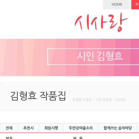
HOME
페
시인 김형효
김형효 작품집
김형효 작품집 < 시인 김형효 < HOME
전체
추천시
회원시평
두만강여울소리
함께쓰는 습작마당
번호
제 목