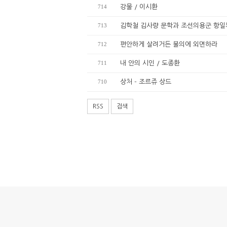
714
강물 / 이시환
713
김학철 김사량 문학과 조선의용군 항일
712
편안하게 살려거든 불의에 외면하라
711
내 안의 시인 / 도종환
710
상처 - 조르쥬 상드
RSS
검색