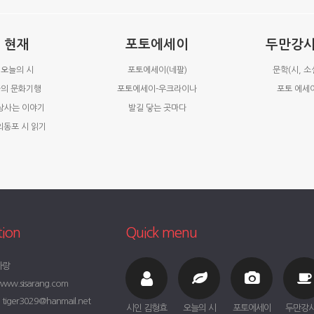
현재
포토에세이
두만강
오늘의 시
포토에세이(네팔)
문학(시, 소
의 문화기행
포토에세이-우크라이나
포토 에세
상사는 이야기
발길 닿는 곳마다
외동포 시 읽기
tion
Quick menu
사랑
ww.sisarang.com
iger3029@hanmail.net
시인 김형효
오늘의 시
포토에세이
두만강