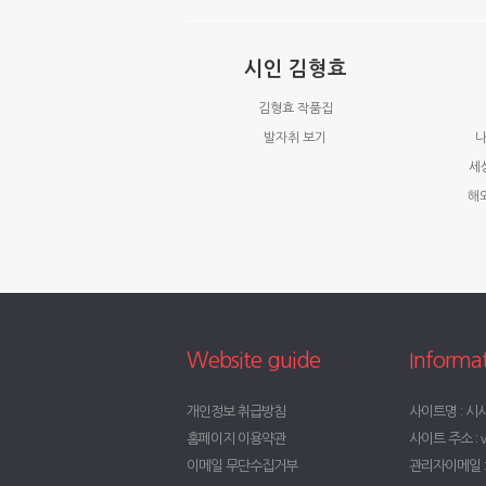
시인 김형효
김형효 작품집
발자취 보기
나
세
해
Website guide
Informa
개인정보 취급방침
사이트명 : 시
홈페이지 이용약관
사이트 주소 : w
이메일 무단수집거부
관리자이메일 : t