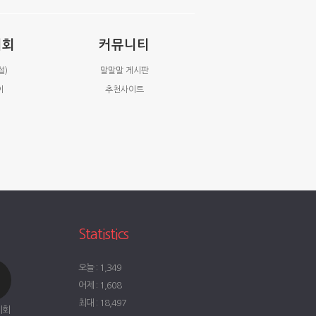
시회
커뮤니티
설)
말말말 게시판
이
추천사이트
Statistics
오늘 : 1,349
어제 : 1,608
최대 : 18,497
시회