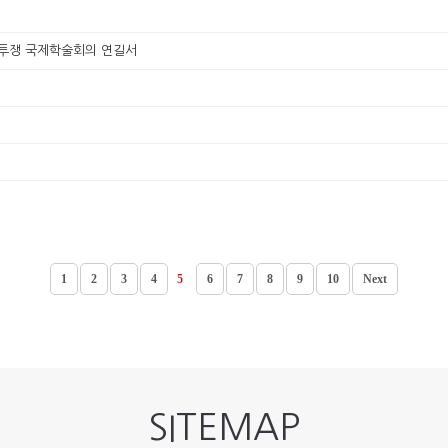
투쟁 국제학술회의 연길서
1
2
3
4
5
6
7
8
9
10
Next
SITEMAP