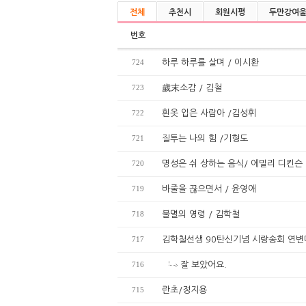
전체
추천시
회원시평
두만강여
번호
724
하루 하루를 살며 / 이시환
723
歲末소감 / 김철
722
흰옷 입은 사람아 /김성휘
721
질투는 나의 힘 /기형도
720
명성은 쉬 상하는 음식/ 에밀리 디킨슨
719
바줄을 끊으면서 / 윤영애
718
불멸의 영령 / 김학철
717
김학철선생 90탄신기념 시랑송회 연변
716
잘 보았어요.
715
란초/정지용