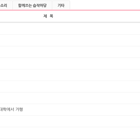
울소리
함께쓰는 습작마당
기타
제 목
대학에서 거행