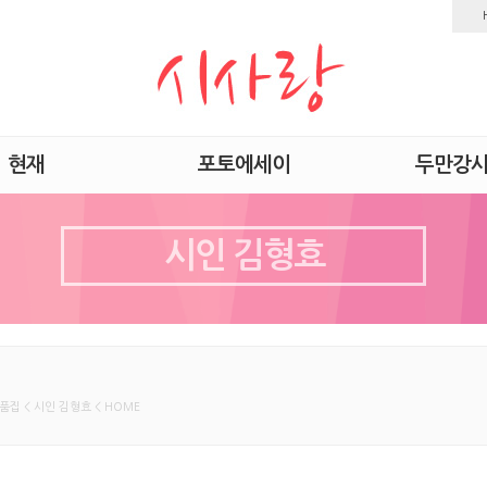
현재
포토에세이
두만강
시인 김형효
품집 < 시인 김형효 < HOME