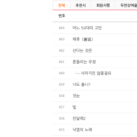
전체
추천시
회원시평
두만강여
번호
664
어느 50대의 고민
663
해후（邂逅）
662
산다는 것은
661
흔들리는 우정
660
사라지진 않을걸요
659
너도 춥니?
658
첫눈
657
빛
656
진달래2
655
낙엽의 노래