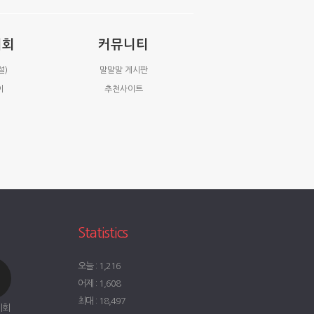
시회
커뮤니티
설)
말말말 게시판
이
추천사이트
Statistics
오늘 : 1,216
어제 : 1,608
최대 : 18,497
시회