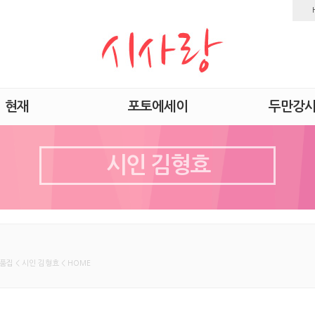
현재
포토에세이
두만강
시인 김형효
품집 < 시인 김형효 < HOME