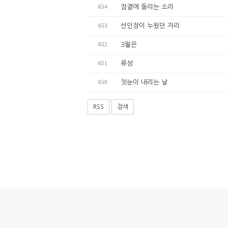
654
잠결에 들리는 소리
653
선인장이 누웠던 자리
652
3월은
651
류성
650
첫눈이 내리는 날
RSS
검색