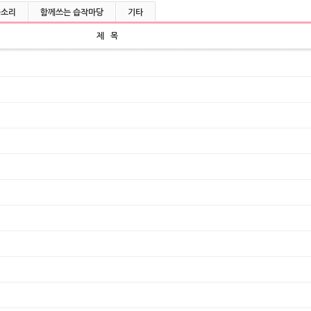
울소리
함께쓰는 습작마당
기타
제 목