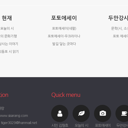
현재
포토에세이
두만강
오늘의 시
포토에세이(네팔)
문학(시, 소
의 문화기행
포토에세이-우크라이나
포토 에세
상사는 이야기
발길 닿는 곳마다
외동포 시 읽기
tion
Quick menu
사랑
ww.sisarang.com
iger3029@hanmail.net
시인 김형효
오늘의 시
포토에세이
두만강