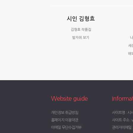
시인 김형효
김형효 작품집
발자취 보기
나
세
해
Website guide
Informa
개인정보 취급방침
사이트명 : 시
홈페이지 이용약관
사이트 주소 : w
이메일 무단수집거부
관리자이메일 : t