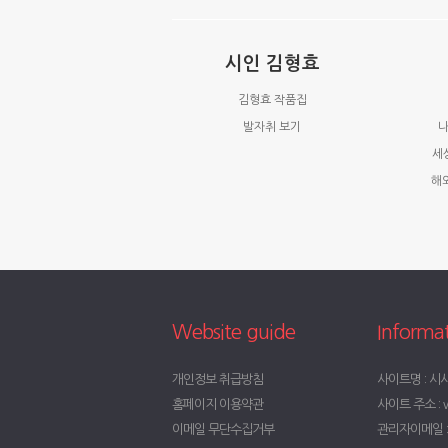
시인 김형효
김형효 작품집
발자취 보기
나
세
해
Website guide
Informa
개인정보 취급방침
사이트명 : 시
홈페이지 이용약관
사이트 주소 : w
이메일 무단수집거부
관리자이메일 : t