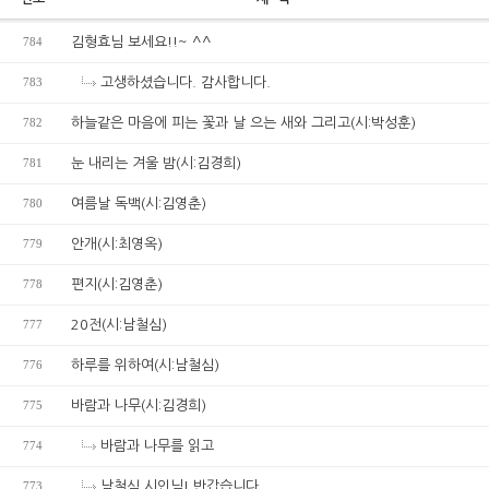
784
김형효님 보세요!!~ ^^
783
고생하셨습니다. 감사합니다.
782
하늘같은 마음에 피는 꽃과 날 으는 새와 그리고(시:박성훈)
781
눈 내리는 겨울 밤(시:김경희)
780
여름날 독백(시:김영춘)
779
안개(시:최영옥)
778
편지(시:김영춘)
777
20전(시:남철심)
776
하루를 위하여(시:남철심)
775
바람과 나무(시:김경희)
774
바람과 나무를 읽고
773
남철심 시인님! 반갑습니다.