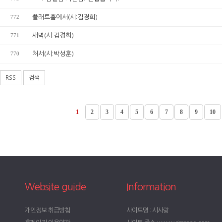
772
플래트홈에서(시:김경희)
771
새벽(시:김경희)
770
처서(시:박성훈)
RSS
검색
1
2
3
4
5
6
7
8
9
10
Website guide
Information
개인정보 취급방침
사이트명 : 시사랑