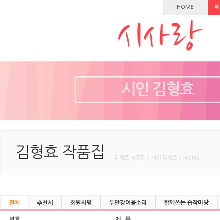
HOME
페
시인 김형효
김형효 작품집
김형효 작품집 < 시인 김형효 < HOME
전체
추천시
회원시평
두만강여울소리
함께쓰는 습작마당
번호
제 목