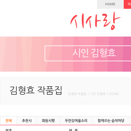
HOME
페
시인 김형효
김형효 작품집
김형효 작품집 < 시인 김형효 < HOME
전체
추천시
회원시평
두만강여울소리
함께쓰는 습작마당
번호
제 목