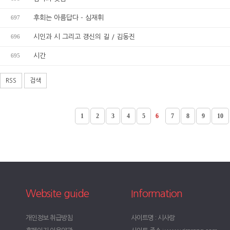
697
후회는 아름답다 - 심재휘
696
시인과 시 그리고 갱신의 길 / 김동진
695
시간
RSS
검색
1
2
3
4
5
6
7
8
9
10
Website guide
Information
개인정보 취급방침
사이트명 : 시사랑