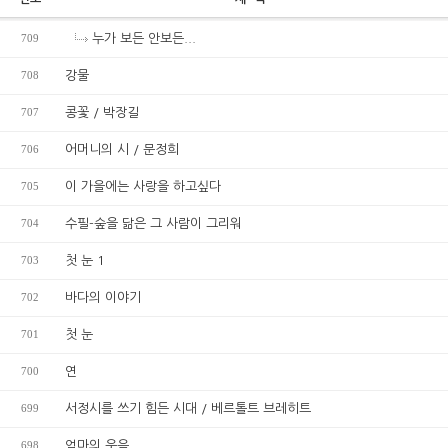
709
누가 보든 안보든...
708
강물
707
콩꽃 / 박장길
706
어머니의 시 / 문정희
705
이 가을에는 사랑을 하고싶다
704
수필-숲을 닮은 그 사람이 그리워
703
첫 눈 1
702
바다의 이야기
701
첫 눈
700
연
699
서정시를 쓰기 힘든 시대 / 베르톨트 브레히트
698
엄마의 웃음