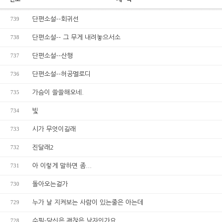
739
단편소설--회귀선
738
단편소설-- 그 무게 내려놓으서소
737
단편소설--산행
736
단편소설--허공멜로디
735
가슴이 쓸쓸해오네.
734
빛
733
시가 무엇이길래
732
진달래2
731
아 이렇게 말하면 좀...
730
돌아오는걸가
729
누가 날 지켜보는 사람이 있는줄은 아는데
728
수필-당신은 괜찮은 남자인가요