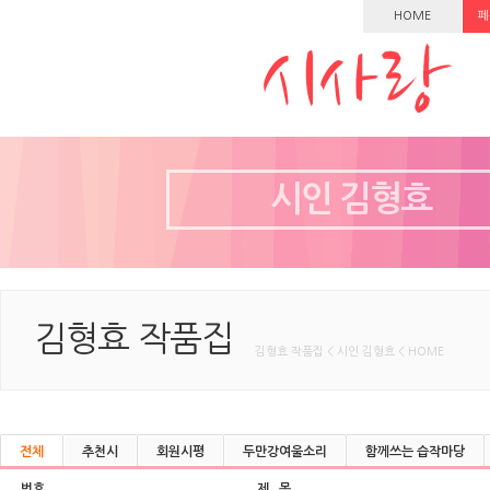
HOME
페
시인 김형효
김형효 작품집
김형효 작품집 < 시인 김형효 < HOME
전체
추천시
회원시평
두만강여울소리
함께쓰는 습작마당
번호
제 목