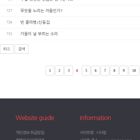
727
무엇을 노리는 자들인가?
726
빈 콜라병/신동집
725
가을이 날 부르는 소리
RSS
검색
1
2
3
4
5
6
7
8
9
10
Website guide
Information
개인정보 취급방침
사이트명 : 시사랑